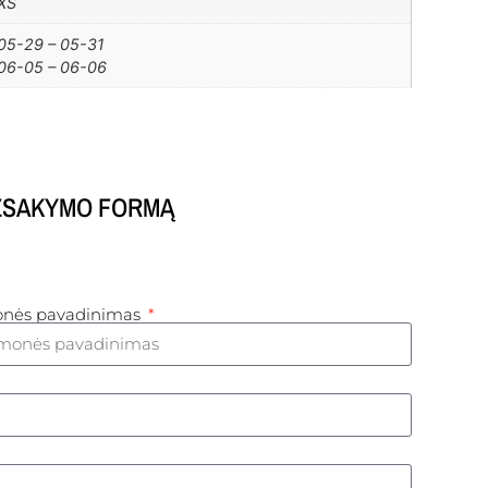
XS
05-29 – 05-31
06-05 – 06-06
UŽSAKYMO FORMĄ
monės pavadinimas