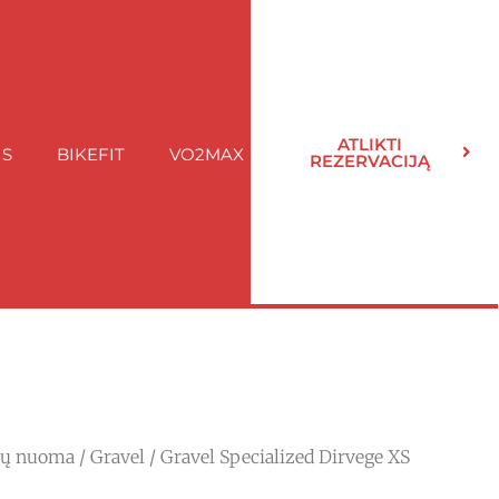
ATLIKTI
IS
BIKEFIT
VO2MAX
REZERVACIJĄ
ių nuoma
/
Gravel
/ Gravel Specialized Dirvege XS