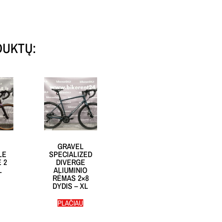
DUKTŲ:
GRAVEL
LE
SPECIALIZED
 2
DIVERGE
L
ALIUMINIO
RĖMAS 2×8
DYDIS – XL
PLAČIAU