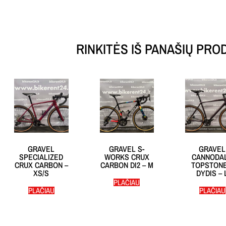
RINKITĖS IŠ PANAŠIŲ PRO
GRAVEL
GRAVEL S-
GRAVEL
SPECIALIZED
WORKS CRUX
CANNODA
CRUX CARBON –
CARBON DI2 – M
TOPSTONE
XS/S
DYDIS – 
PLAČIAU
PLAČIAU
PLAČIAU