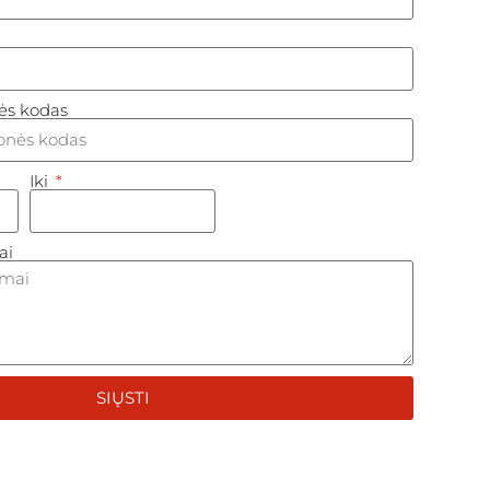
ės kodas
Iki
ai
SIŲSTI