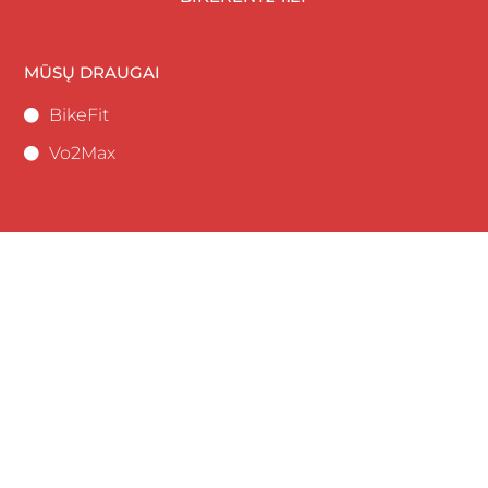
MŪSŲ DRAUGAI
BikeFit
Vo2Max
GALITE SUSISIEKTI:
+370 685 67867
Saulėtekio al 9, Vilnius
dviraciuakademija@gmail.com
VŠĮ DVIRAČIŲ AKADEMIJA
LT887044060008024100