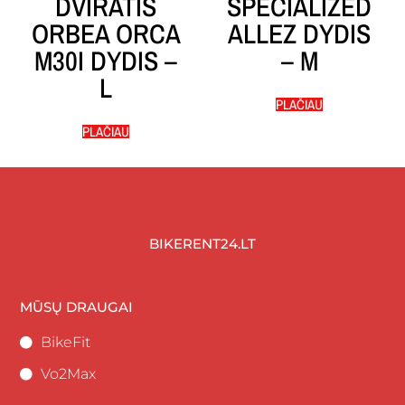
DVIRATIS
SPECIALIZED
ORBEA ORCA
ALLEZ DYDIS
M30I DYDIS –
– M
L
PLAČIAU
PLAČIAU
BIKERENT24.LT
MŪSŲ DRAUGAI
BikeFit
Vo2Max