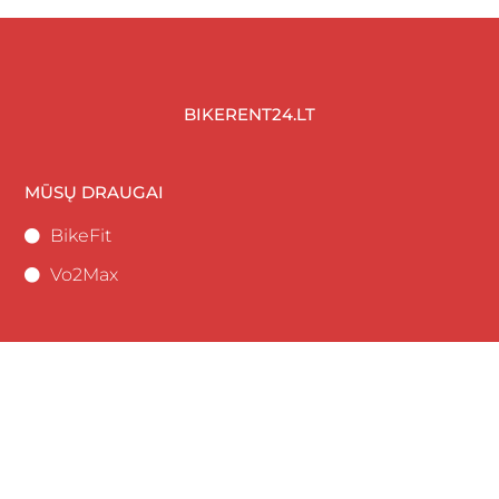
BIKERENT24.LT
MŪSŲ DRAUGAI
BikeFit
Vo2Max
GALITE SUSISIEKTI:
+370 685 67867
Saulėtekio al 9, Vilnius
dviraciuakademija@gmail.com