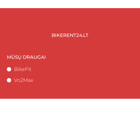
BIKERENT24.LT
MŪSŲ DRAUGAI
BikeFit
Vo2Max
GALITE SUSISIEKTI:
+370 685 67867
Saulėtekio al 9, Vilnius
dviraciuakademija@gmail.com