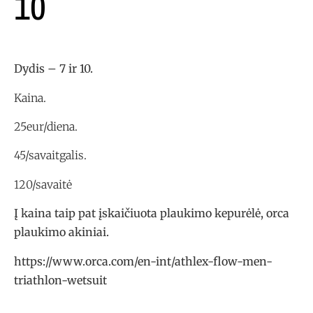
10
Dydis – 7 ir 10.
Kaina.
25eur/diena.
45/savaitgalis.
120/savaitė
Į kaina taip pat įskaičiuota plaukimo kepurėlė, orca
plaukimo akiniai.
https://www.orca.com/en-int/athlex-flow-men-
triathlon-wetsuit