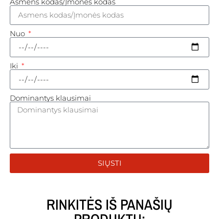
Asmens kodas/Įmonės kodas
Nuo
Iki
Dominantys klausimai
SIŲSTI
RINKITĖS IŠ PANAŠIŲ
PRODUKTŲ: