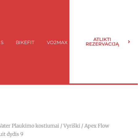
ATLIKTI
IS
BIKEFIT
VO2MAX
REZERVACIJĄ
ater Plaukimo kostiumai
/
Vyriški
/ Apex Flow
it dydis 9