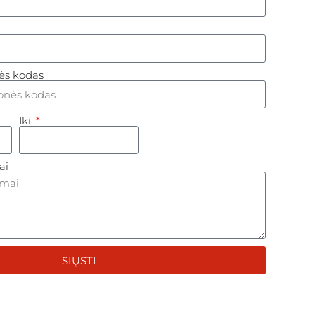
ės kodas
Iki
ai
SIŲSTI