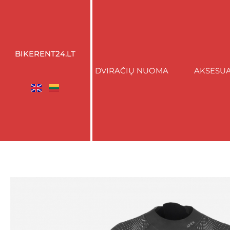
BIKERENT24.LT
DVIRAČIŲ NUOMA
AKSESU