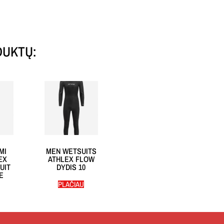
DUKTŲ:
MI
MEN WETSUITS
EX
ATHLEX FLOW
UIT
DYDIS 10
E
PLAČIAU