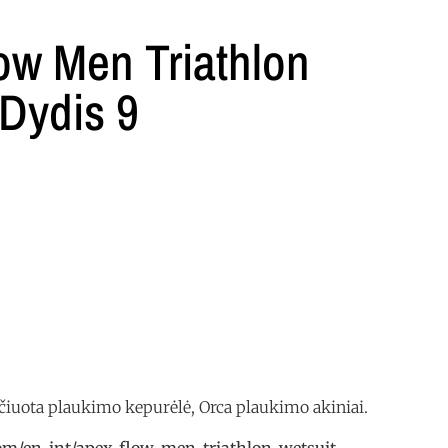
ow Men Triathlon
 Dydis 9
aičiuota plaukimo kepurėlė, Orca plaukimo akiniai.
om/en-int/apex-flow-men-triathlon-wetsuit