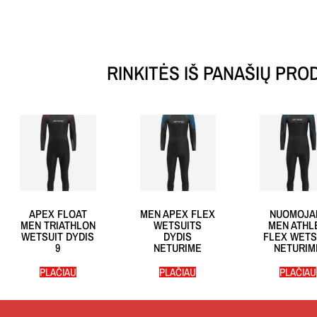
RINKITĖS IŠ PANAŠIŲ PRO
APEX FLOAT
MEN APEX FLEX
NUOMOJA
MEN TRIATHLON
WETSUITS
MEN ATHL
WETSUIT DYDIS
DYDIS
FLEX WETS
9
NETURIME
NETURIM
PLAČIAU
PLAČIAU
PLAČIAU