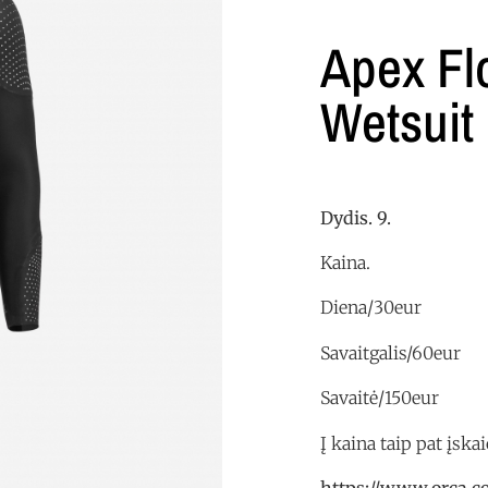
Apex Fl
Wetsuit
Dydis. 9.
Kaina.
Diena/30eur
Savaitgalis/60eur
Savaitė/150eur
Į kaina taip pat įsk
https://www.orca.c